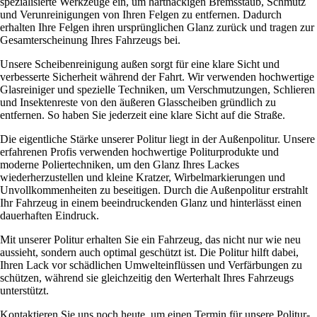
spezialisierte Werkzeuge ein, um hartnäckigen Bremsstaub, Schmutz
und Verunreinigungen von Ihren Felgen zu entfernen. Dadurch
erhalten Ihre Felgen ihren ursprünglichen Glanz zurück und tragen zur
Gesamterscheinung Ihres Fahrzeugs bei.
Unsere Scheibenreinigung außen sorgt für eine klare Sicht und
verbesserte Sicherheit während der Fahrt. Wir verwenden hochwertige
Glasreiniger und spezielle Techniken, um Verschmutzungen, Schlieren
und Insektenreste von den äußeren Glasscheiben gründlich zu
entfernen. So haben Sie jederzeit eine klare Sicht auf die Straße.
Die eigentliche Stärke unserer Politur liegt in der Außenpolitur. Unsere
erfahrenen Profis verwenden hochwertige Politurprodukte und
moderne Poliertechniken, um den Glanz Ihres Lackes
wiederherzustellen und kleine Kratzer, Wirbelmarkierungen und
Unvollkommenheiten zu beseitigen. Durch die Außenpolitur erstrahlt
Ihr Fahrzeug in einem beeindruckenden Glanz und hinterlässt einen
dauerhaften Eindruck.
Mit unserer Politur erhalten Sie ein Fahrzeug, das nicht nur wie neu
aussieht, sondern auch optimal geschützt ist. Die Politur hilft dabei,
Ihren Lack vor schädlichen Umwelteinflüssen und Verfärbungen zu
schützen, während sie gleichzeitig den Werterhalt Ihres Fahrzeugs
unterstützt.
Kontaktieren Sie uns noch heute, um einen Termin für unsere Politur-