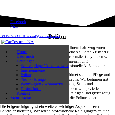
Facebook
Mail
Politur
+49 152 523 305 00 |
kontakt@carcosmetic-na.de
Erleben Sie unsere erstklassige Politur, um Ihrem Fahrzeug einen
Home
beeindruckenden Glanz zu verleihen und seinen äußeren Zustand zu
Über mich
optimieren. Mit unserer umfassenden Polierdienstleistung bieten wir
Leistungen
Ihnen eine gründliche Außenwäsche, Felgenreinigung,
Schnellpflege / Außenwäsche
Scheibenreinigung außen sowie eine professionelle Außenpolitur.
Innenreinigung
Unser engagiertes Team von Fachleuten widmet sich der Pflege und
Politur
dem Schutz der Lackoberfläche Ihres Fahrzeugs. Wir beginnen mit
Zusatzleistungen
einer gründlichen Außenwäsche, um Schmutz, Staub und
Wohnwagen / Wohnmobil
Ablagerungen zu entfernen. Hierbei verwenden wir spezielle
Desinfektion
Reinigungsmittel, die Ihren Lack schonend reinigen und gleichzeitig
Kontakt
eine optimale Oberflächenvorbereitung für die Politur bieten.
Menü
Menü
Die Felgenreinigung ist ein weiterer wichtiger Aspekt unserer
Polierdienstleistung. Wir setzen professionelle Reinigungsmittel und